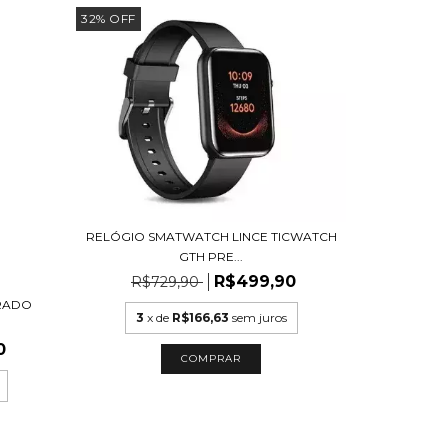
32
%
OFF
RELÓGIO SMATWATCH LINCE TICWATCH
GTH PRE...
R$499,90
R$729,90
URADO
3
x de
R$166,63
sem juros
0