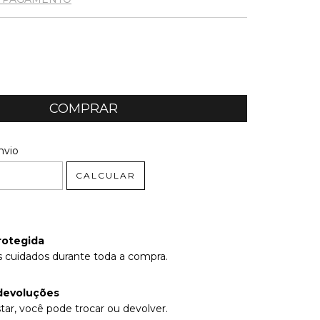
 CEP:
ALTERAR CEP
nvio
CALCULAR
rotegida
 cuidados durante toda a compra.
devoluções
tar, você pode trocar ou devolver.