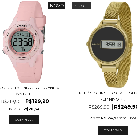
NOVO
14
%
OFF
IO DIGITAL INFANTO-JUVENIL X-
RELÓGIO LINCE DIGITAL DO
WATCH...
FEMININO P...
R$199,90
R$219,90
R$249,9
R$289,90
12
X DE
R$20,34
2
x de
R$124,95
sem juros