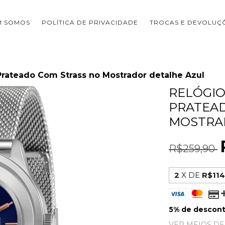
M SOMOS
POLÍTICA DE PRIVACIDADE
TROCAS E DEVOLUÇ
Prateado Com Strass no Mostrador detalhe Azul
RELÓGIO
PRATEAD
MOSTRA
R$259,90
2
X DE
R$114
5% de descon
VER MEIOS D