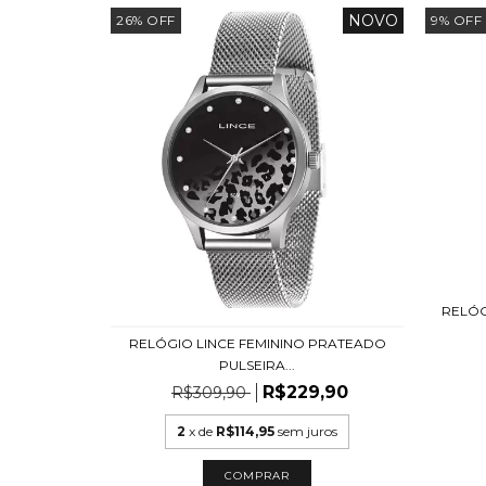
NOVO
26
%
OFF
9
%
OFF
RELÓG
RELÓGIO LINCE FEMININO PRATEADO
PULSEIRA...
R$229,90
R$309,90
2
x de
R$114,95
sem juros