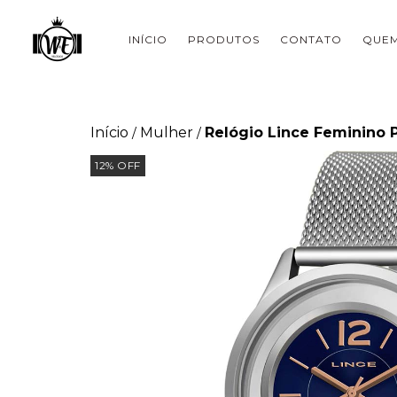
INÍCIO
PRODUTOS
CONTATO
QUE
Início
Mulher
Relógio Lince Feminino 
/
/
12
%
OFF