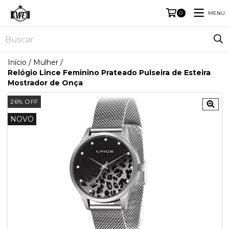
MENU
0
Início
/
Mulher
/
Relógio Lince Feminino Prateado Pulseira de Esteira
Mostrador de Onça
26
%
OFF
NOVO