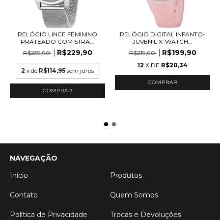
RELÓGIO LINCE FEMININO
RELÓGIO DIGITAL INFANTO-
PRATEADO COM STRA...
JUVENIL X-WATCH...
R$229,90
R$199,90
R$259,90
R$219,90
12
X DE
R$20,34
2
x de
R$114,95
sem juros
NAVEGAÇÃO
Início
Produtos
Contato
Quem Somos
Política de Privacidade
Trocas e Devoluções